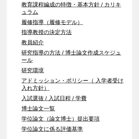
教育課程編成の特徴・基本方針 / カリキ
ュラム
履修指導（履修モデル）
指導教授の決定方法
教員紹介
研究指導の方法 / 博士論文作成スケジュ
ール
研究環境
アドミッション・ポリシー（ 入学者受け
入れ方針）
入試選抜 / 入試日程 / 学費
博士論文一覧
学位論文（論文博士）提出要項
学位論文に係る評価基準