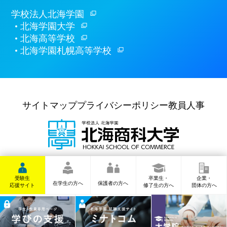
学校法人北海学園
北海学園大学
北海高等学校
北海学園札幌高等学校
サイトマップ
プライバシーポリシー
教員人事
〒062-8607
札幌市豊平区
豊平6条6丁目10番
TEL
(011)841-1161
(代表)
受験生
卒業生・
企業・
在学生の方へ
保護者の方へ
応援サイト
修了生の方へ
団体の方へ
Copyright © 北海商科大学 All Rights Reserved.