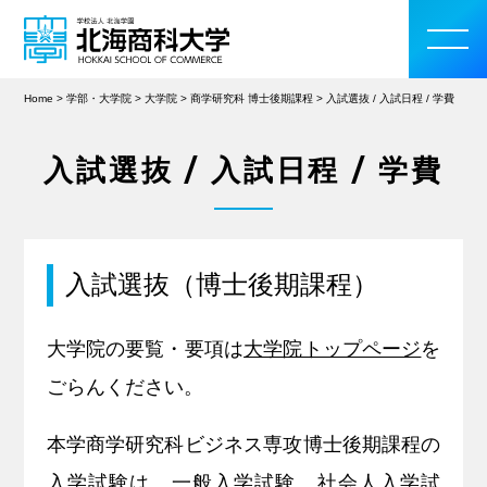
Home
>
学部・大学院
>
大学院
>
商学研究科 博士後期課程
>
入試選抜 / 入試日程 / 学費
入試選抜 / 入試日程 / 学費
大学案内
学部・大学院
入試選抜（博士後期課程）
入学案内
大学院の要覧・要項は
大学院トップページ
を
教育・研究活動
ごらんください。
学生生活
本学商学研究科ビジネス専攻博士後期課程の
留学・国際交流
入学試験は、一般入学試験、社会人入学試