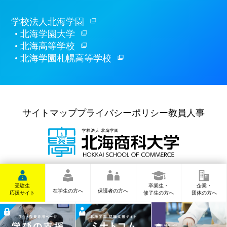
学校法人北海学園
北海学園大学
北海高等学校
北海学園札幌高等学校
サイトマップ
プライバシーポリシー
教員人事
〒062-8607
札幌市豊平区
豊平6条6丁目10番
TEL
(011)841-1161
(代表)
受験生
卒業生・
企業・
在学生の方へ
保護者の方へ
応援サイト
修了生の方へ
団体の方へ