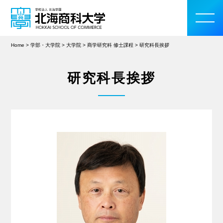
Home
>
学部・大学院
>
大学院
>
商学研究科 修士課程
>
研究科長挨拶
研究科長挨拶
大学案内
学部・大学院
入学案内
教育・研究活動
学生生活
留学・国際交流