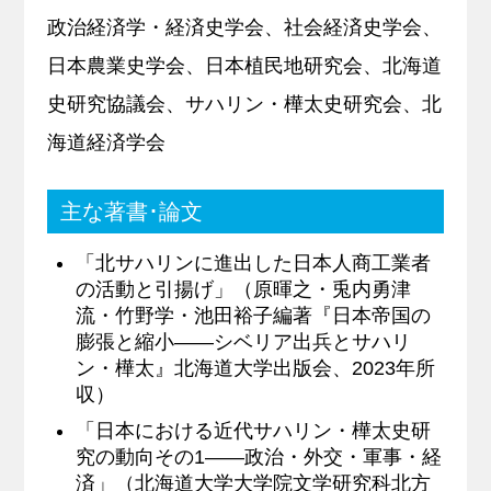
政治経済学・経済史学会、社会経済史学会、
日本農業史学会、日本植民地研究会、北海道
史研究協議会、サハリン・樺太史研究会、北
海道経済学会
主な著書･論文
「北サハリンに進出した日本人商工業者
の活動と引揚げ」（原暉之・兎内勇津
流・竹野学・池田裕子編著『日本帝国の
膨張と縮小――シベリア出兵とサハリ
ン・樺太』北海道大学出版会、2023年所
収）
「日本における近代サハリン・樺太史研
究の動向その1――政治・外交・軍事・経
済」（北海道大学大学院文学研究科北方