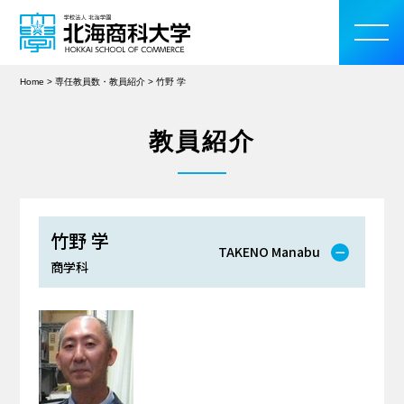
Home
>
専任教員数・教員紹介
>
竹野 学
教員紹介
大学案内
学部・大学院
竹野 学
TAKENO Manabu
入学案内
商学科
教育・研究活動
学生生活
留学・国際交流