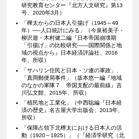
研究教育センター『北方人文研究』第13
号、2020年3月）
「樺太からの日本人引揚げ（1945～49
年）──人口統計にみる」（今泉裕美子・
柳沢遊・木村健二編『日本帝国崩壊期
「引揚げ」の比較研究――国際関係と地
域の視点から』日本経済評論社、2016
年、所収）
「サハリン住民と日本・ソ連の軍政」、
「真岡郵便局事件」（坂本悠一編『地域
のなかの軍隊７ 帝国支配の最前線』吉
川弘文館、2015年、所収）
「植民地と工業化」（中西聡編『日本経
済の歴史』名古屋大学出版会、2013年、
所収）
「保障占領下北樺太における日本人の活
動（1920～1925）」（『経済学研究（北