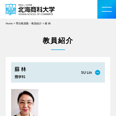
Home
>
専任教員数・教員紹介
>
蘇 林
教員紹介
大学案内
学部・大学院
蘇 林
SU Lin
入学案内
商学科
教育・研究活動
学生生活
留学・国際交流