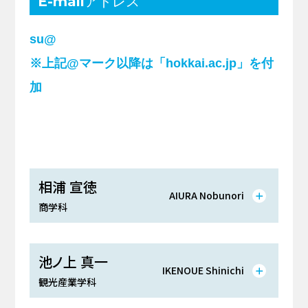
E-mailアドレス
su@
※上記@マーク以降は「hokkai.ac.jp」を付
加
相浦 宣徳
AIURA Nobunori
商学科
池ノ上 真一
IKENOUE Shinichi
観光産業学科