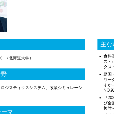
主な
食料
学）（北海道大学）
ス・パ
クス・
分野
島国
ワー
すか―
、ロジスティクスシステム、政策シミュレーシ
NO.9
『2
び全
検討～
テーマ