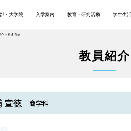
部・大学院
入学案内
教育・研究活動
学生生
紹介
>
相浦 宣徳
教員紹介
 宣徳
商学科