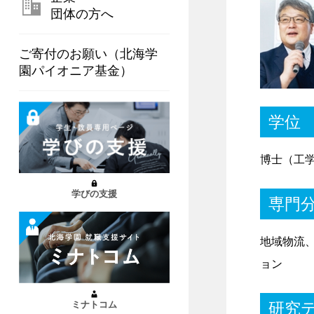
団体の方へ
ご寄付のお願い（北海学
園パイオニア基金）
学位
博士（工
学びの支援
専門
地域物流
ョン
研究
ミナトコム