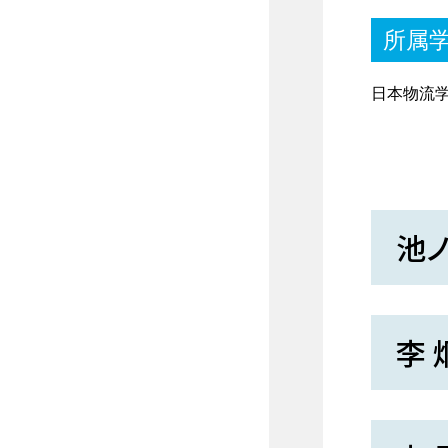
所属
日本物流
池ノ
李 