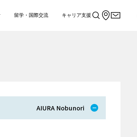
活
留学・国際交流
キャリア支援
AIURA Nobunori