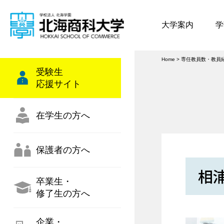
大学案内
学
Home
>
専任教員数・教員
受験生
応援サイト
在学生の方へ
保護者の方へ
相浦
卒業生・
修了生の方へ
企業・