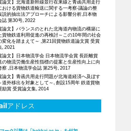
賞論文】北海道新幹線並行在来線と青函共用走行
における貨物鉄道輸送に関する一考察-議論の整
仮説的抽出法アプローチによる影響分析,日本物
誌 第30号, 2022
賞論文】バランスのとれた北海道内物流の構築に
た貨物鉄道利用促進の再検討～この10年間の社会
の変化を踏まえて～ ,第21回貨物鉄道論文賞 受賞
, 2021
賞論文】日本物流学会 日本物流学会賞 長距離貨
送の物流労働生産性指標の提案と生産性向上に向
察 ,日本物流学会誌 第25号, 2017
賞論文】青函共用走行問題が北海道経済へ及ぼす
～道外移出を対象として～, 創設15周年 鉄道貨物
励賞 受賞論文集, 2014
ailアドレス
ーク以降は「hokkai.ac.jp」を付加