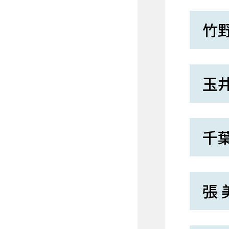
竹野
玉井
千葉
張 