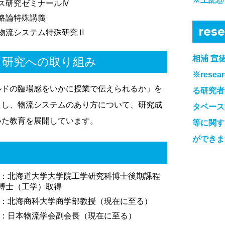
ス研究ゼミナールⅣ
略論特殊講義
res
物流システム特殊研究Ⅱ
相浦 宣
・研究への取り組み
※res
ルドの臨場感をいかに授業で伝えられるか」を
る研究者
とし、物流システムのあり方について、研究成
タベース
いた教育を展開しています。
等に関す
ができま
0年：北海道大学大学院工学研究科博士後期課程
博士（工学）取得
1年：北海商科大学商学部教授（現在に至る）
3年：日本物流学会副会長（現在に至る）