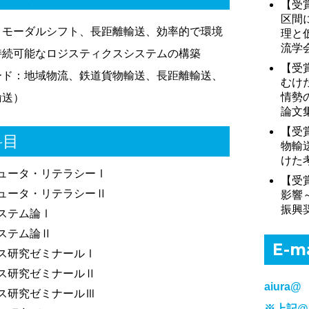
【受
区間
、モーダルシフト、長距離輸送、効率的で環境
理と
流学会
持続可能なロジスティクスシステムの構築
【受
ード：地域物流、鉄道貨物輸送、長距離輸送、
むけ
情勢
輸送）
論文集
【受
科目
物輸
けた考
ュータ・リテラシーⅠ
【受
ュータ・リテラシーⅡ
影響
振興奨
ステム論Ⅰ
ステム論Ⅱ
E-m
ス研究ゼミナールⅠ
ス研究ゼミナールⅡ
aiura@
ス研究ゼミナールⅢ
※上記@マ