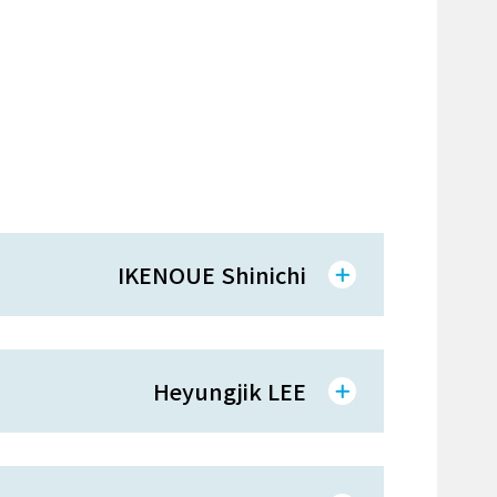
IKENOUE Shinichi
Heyungjik LEE