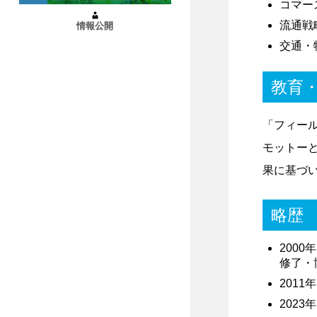
コマー
流通戦
情報公開
交通・
教育
「フィー
モットー
果に基づ
略歴
200
修了・
201
202