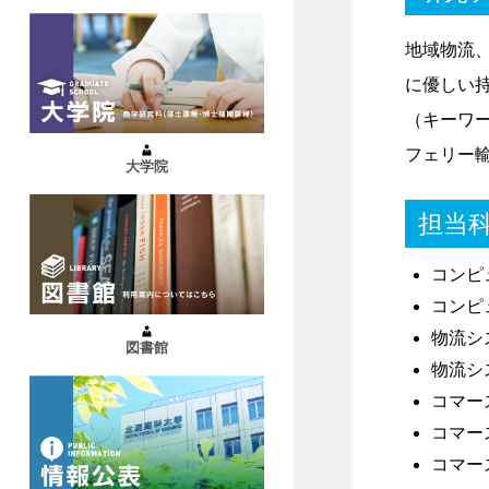
地域物流
に優しい
（キーワ
フェリー
大学院
担当
コンピ
コンピ
物流シ
図書館
物流シ
コマー
コマー
コマー