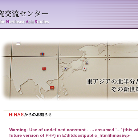
Warning
: Use of undefined constant … - assumed '…' (this wil
future version of PHP) in
E:\htdocs\public_html\hinas\wp-