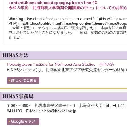
content\themes\hinas\toppage.php
on line
43
令和３年度「北海商科大学前期公開講座の中止」についてのお知
Warning
: Use of undefined constant … - assumed '…' (this will throw an 
PHP) in
E:\htdocs\public_html\hinas\wp-content\themes\hinas\top
今般の新型コロナウイルス感染症の現状を踏まえて、本学令和３年度（
中止させていただくことになりました。 毎回、多数の皆様のご参加
とうご…
Hokkaigakuen Institute for Northeast Asia Studies (HINAS)
HINAS(ハイナス)は、北海学園北東アジア研究交流センターの略称
〒062－8607 札幌市豊平区豊平6－6 北海商科大学 Tel：+81-11-841
8411109 E-Mail：hinas@hokkai.ac.jp