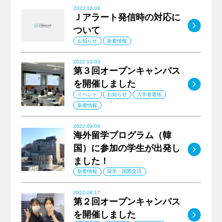
2022.10.04
Ｊアラート発信時の対応に
MO
ついて
お知らせ
新着情報
2022.10.03
第３回オープンキャンパス
MO
を開催しました
イベント
お知らせ
入学者選抜
新着情報
2022.09.09
海外留学プログラム（韓
国）に参加の学生が出発し
MO
ました！
新着情報
留学・国際交流
2022.08.17
第２回オープンキャンパス
MO
を開催しました