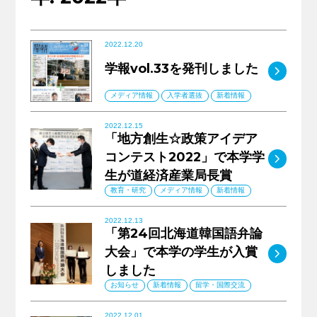
キャリア支援
2022.12.20
サイトマップ
プライバシーポリシー
教員人事
学報vol.33を発刊しました
MO
メディア情報
入学者選抜
新着情報
2022.12.15
「地方創生☆政策アイデア
コンテスト2022」で本学学
MO
生が道経済産業局長賞
教育・研究
メディア情報
新着情報
2022.12.13
「第24回北海道韓国語弁論
大会」で本学の学生が入賞
MO
しました
お知らせ
新着情報
留学・国際交流
2022.12.01