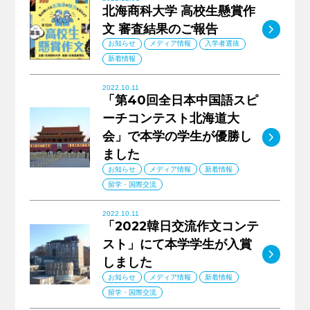
北海商科大学 高校生懸賞作
MO
文 審査結果のご報告
お知らせ
メディア情報
入学者選抜
新着情報
2022.10.11
「第40回全日本中国語スピ
ーチコンテスト北海道大
MO
会」で本学の学生が優勝し
ました
お知らせ
メディア情報
新着情報
留学・国際交流
2022.10.11
「2022韓日交流作文コンテ
スト」にて本学学生が入賞
MO
しました
お知らせ
メディア情報
新着情報
留学・国際交流