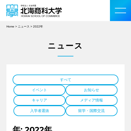
Home
>
ニュース
>
2022年
ニュース
大学案内
学部・大学院
すべて
入学案内
イベント
お知らせ
教育・研究活動
キャリア
メディア情報
入学者選抜
留学・国際交流
学生生活
年:
2022年
留学・国際交流