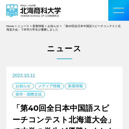
Home
>
ニュース
>
新着情報
>
お知らせ
>
「第40回全日本中国語スピーチコンテスト北
海道大会」で本学の学生が優勝しました
ニュース
大学案内
学部・大学院
2022.10.11
入学案内
お知らせ
メディア情報
新着情報
留学・国際交流
教育・研究活動
「第40回全日本中国語スピ
学生生活
ーチコンテスト北海道大会」
留学・国際交流