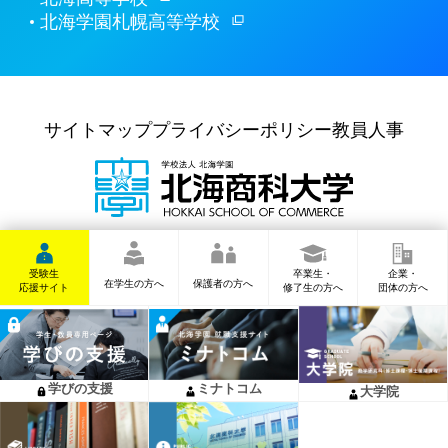
北海学園札幌高等学校
サイトマップ
プライバシーポリシー
教員人事
〒062-8607
札幌市豊平区
豊平6条6丁目10番
TEL
(011)841-1161
(代表)
受験生
卒業生・
企業・
在学生の方へ
保護者の方へ
応援サイト
修了生の方へ
団体の方へ
Copyright © 北海商科大学 All Rights Reserved.
学びの支援
ミナトコム
大学院