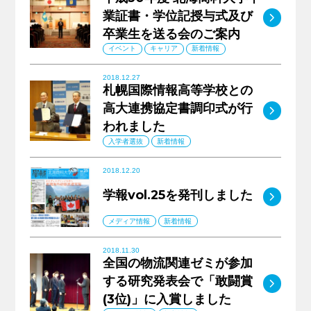
業証書・学位記授与式及び
MO
卒業生を送る会のご案内
イベント
キャリア
新着情報
2018.12.27
札幌国際情報高等学校との
高大連携協定書調印式が行
MO
われました
入学者選抜
新着情報
2018.12.20
学報vol.25を発刊しました
MO
メディア情報
新着情報
2018.11.30
全国の物流関連ゼミが参加
する研究発表会で「敢闘賞
MO
(3位)」に入賞しました