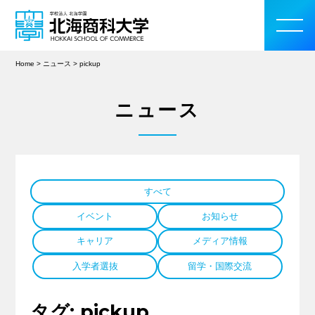
Home
>
ニュース
>
pickup
ニュース
大学案内
学部・大学院
すべて
入学案内
イベント
お知らせ
教育・研究活動
キャリア
メディア情報
入学者選抜
留学・国際交流
学生生活
タグ:
pickup
留学・国際交流