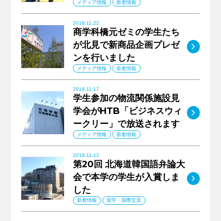
メディア情報
新着情報
2018.11.22
商学科橋元ゼミの学生たち
が北見で新商品企画プレゼ
MO
ンを行いました
メディア情報
新着情報
2018.11.17
学生参加の物流関係施設見
学会がHTB「ビジネスウィ
MO
ークリー」で放送されます
メディア情報
新着情報
2018.11.12
第20回 北海道韓国語弁論大
会で本学の学生が入賞しま
MO
した
新着情報
留学・国際交流