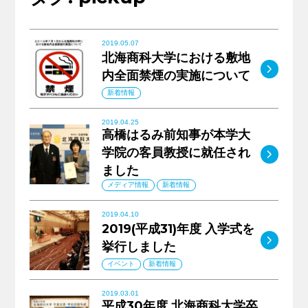
キャリア支援
2019.05.07
北海商科大学における敷地
サイトマップ
プライバシーポリシー
教員人事
MO
内全面禁煙の実施について
新着情報
2019.04.25
高橋はるみ前知事が本学大
学院の客員教授に就任され
MO
ました
メディア情報
新着情報
2019.04.10
2019(平成31)年度 入学式を
MO
挙行しました
イベント
新着情報
2019.03.01
平成30年度 北海商科大学卒