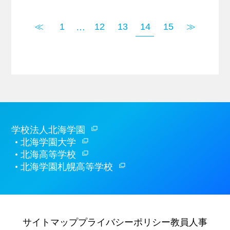
≪
1
12
13
14
15
≫
…
学校法人北海学園
北海学園大学
北海高等学校
北海学園札幌高等学校
サイトマップ
プライバシーポリシー
教員人事