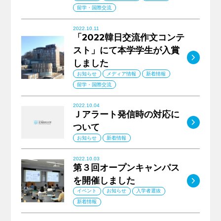
留学・国際交流
2022.10.11
「2022韓日交流作文コンテ
スト」にて本学学生が入賞
MO
しました
お知らせ
メディア情報
新着情報
留学・国際交流
2022.10.04
Ｊアラート発信時の対応に
MO
ついて
お知らせ
新着情報
2022.10.03
第３回オープンキャンパス
MO
を開催しました
イベント
お知らせ
入学者選抜
新着情報