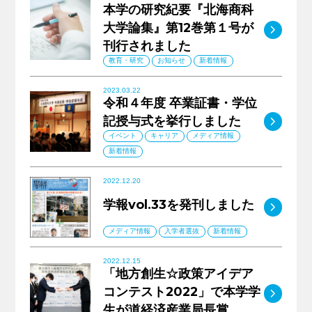
本学の研究紀要『北海商科
大学論集』第12巻第１号が
MO
キャリア支援
刊行されました
教育・研究
お知らせ
新着情報
サイトマップ
プライバシーポリシー
教員人事
2023.03.22
令和４年度 卒業証書・学位
MO
記授与式を挙行しました
イベント
キャリア
メディア情報
新着情報
2022.12.20
学報vol.33を発刊しました
MO
メディア情報
入学者選抜
新着情報
2022.12.15
「地方創生☆政策アイデア
コンテスト2022」で本学学
MO
生が道経済産業局長賞