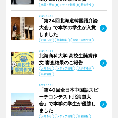
教育・研究
メディア情報
新着情報
2022.12.13
「第24回北海道韓国語弁論
大会」で本学の学生が入賞
MO
しました
お知らせ
新着情報
留学・国際交流
2022.12.01
北海商科大学 高校生懸賞作
MO
文 審査結果のご報告
お知らせ
メディア情報
入学者選抜
新着情報
2022.10.11
「第40回全日本中国語スピ
ーチコンテスト北海道大
MO
会」で本学の学生が優勝し
ました
お知らせ
メディア情報
新着情報