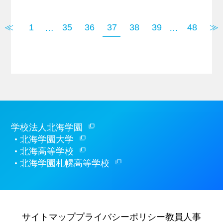
≪
1
35
36
37
38
39
48
≫
…
…
学校法人北海学園
北海学園大学
北海高等学校
北海学園札幌高等学校
サイトマップ
プライバシーポリシー
教員人事