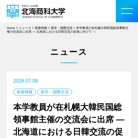
Home
>
ニュース
>
新着情報
>
留学・国際交流
>
本学教員が在札幌大韓民国総領事館主
催の交流会に出席 ― 北海道における日韓交流の促進に向けて ―
ニュース
大学案内
学部・大学院
2026.07.08
入学案内
新着情報
留学・国際交流
本学教員が在札幌大韓民国総
教育・研究活動
領事館主催の交流会に出席 ―
学生生活
北海道における日韓交流の促
留学・国際交流