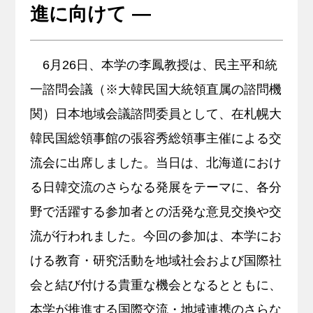
進に向けて ―
キャリア支援
6月26日、本学の李鳳教授は、民主平和統
サイトマップ
プライバシーポリシー
教員人事
一諮問会議（※
大韓民国大統領直属の諮問機
関）日本地域会議諮問委員として、
在札幌大
韓民国総領事館の張容秀総領事主催による交
流会に出席し
ました。当日は、
北海道におけ
る日韓交流のさらなる発展をテーマに、
各分
野で活躍する参加者との活発な意見交換や交
流が行われました
。今回の参加は、本学にお
ける教育・
研究活動を地域社会および国際社
会と結び付ける貴重な機会となる
とともに、
本学が推進する国際交流・
地域連携のさらな