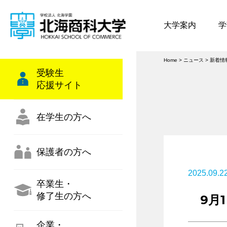
大学案内
学
Home
>
ニュース
>
新着情
受験生
応援サイト
在学生の方へ
保護者の方へ
2025.09.2
卒業生・
修了生の方へ
9月
企業・