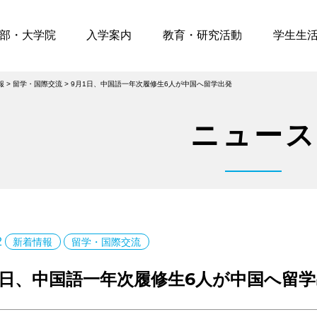
部・大学院
入学案内
教育・研究活動
学生生
報
>
留学・国際交流
>
9月1日、中国語一年次履修生6人が中国へ留学出発
ニュース
2
新着情報
留学・国際交流
1日、中国語一年次履修生6人が中国へ留