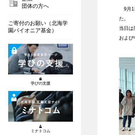
団体の方へ
9月1
た。
ご寄付のお願い（北海学
当日は
園パイオニア基金）
および
学びの支援
ミナトコム