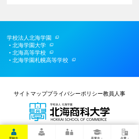
学校法人北海学園
北海学園大学
北海高等学校
北海学園札幌高等学校
サイトマップ
プライバシーポリシー
教員人事
〒062-8607
札幌市豊平区
豊平6条6丁目10番
TEL
(011)841-1161
(代表)
受験生
卒業生・
企業・