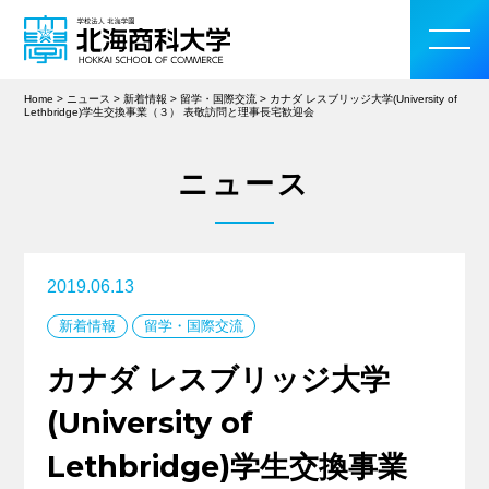
Home
>
ニュース
>
新着情報
>
留学・国際交流
>
カナダ レスブリッジ大学(University of
Lethbridge)学生交換事業（３） 表敬訪問と理事長宅歓迎会
ニュース
大学案内
学部・大学院
2019.06.13
入学案内
新着情報
留学・国際交流
カナダ レスブリッジ大学
教育・研究活動
(University of
学生生活
Lethbridge)学生交換事業
留学・国際交流