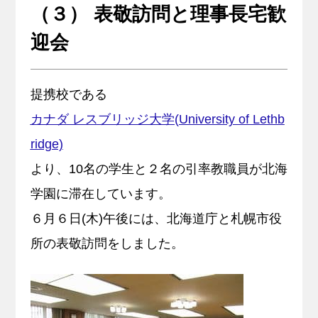
（３） 表敬訪問と理事長宅歓
キャリア支援
迎会
サイトマップ
プライバシーポリシー
教員人事
提携校である
カナダ レスブリッジ大学(University of Lethb
ridge)
より、10名の学生と２名の引率教職員が北海
学園に滞在しています。
６月６日(木)午後には、北海道庁と札幌市役
所の表敬訪問をしました。