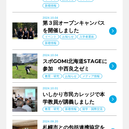
新着情報
2024.10.04
第３回オープンキャンパス
MO
を開催しました
イベント
お知らせ
入学者選抜
新着情報
2024.10.04
スポGOMI北海道STAGEに
MO
参加 中西良之ゼミ
教育・研究
お知らせ
メディア情報
2024.10.01
いしかり市民カレッジで本
MO
学教員が講義しました
教育・研究
新着情報
留学・国際交流
2024.09.20
札幌市との包括連携協定を