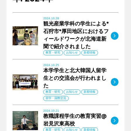
キャリア支援
2024.10.28
観光産業学科の学生による*
サイトマップ
プライバシーポリシー
教員人事
石狩市*厚田地区におけるフ
MO
ィールドワークが北海道新
聞で紹介されました
教育・研究
お知らせ
新着情報
2024.10.25
本学学生と北大韓国人留学
生との交流会が行われまし
MO
た
教育・研究
お知らせ
新着情報
留学・国際交流
2024.10.21
教職課程学生の教育実習@
MO
岩見沢東高校
教育・研究
お知らせ
新着情報