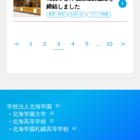
MO
締結しました
教育・研究
お知らせ
メディア情報
≪
1
2
3
4
5
10
≫
…
学校法人北海学園
北海学園大学
北海高等学校
北海学園札幌高等学校