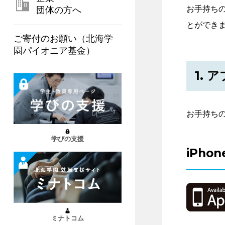
お手持ち
団体の方へ
とができ
ご寄付のお願い（北海学
園パイオニア基金）
1.
お手持ち
学びの支援
iPho
ミナトコム