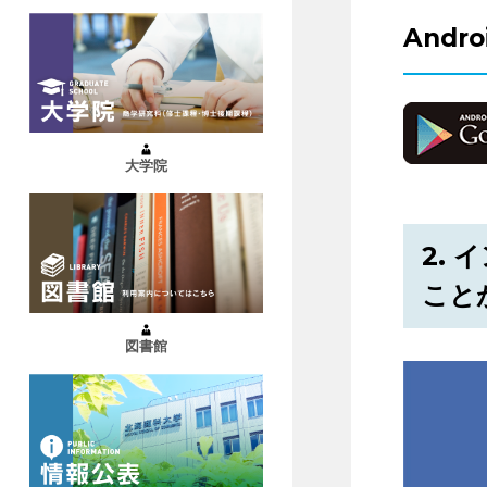
Andr
大学院
2.
こと
図書館