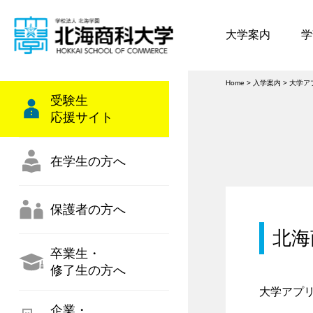
大学案内
学
Home
>
入学案内
>
大学ア
受験生
応援サイト
在学生の方へ
保護者の方へ
北海
卒業生・
修了生の方へ
大学アプ
企業・