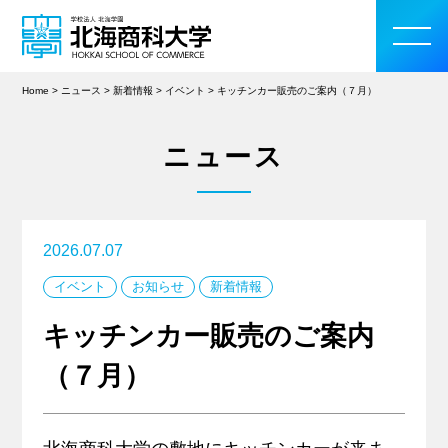
Home
>
ニュース
>
新着情報
>
イベント
>
キッチンカー販売のご案内（７月）
ニュース
大学案内
学部・大学院
2026.07.07
イベント
お知らせ
新着情報
入学案内
キッチンカー販売のご案内
教育・研究活動
（７月）
学生生活
留学・国際交流