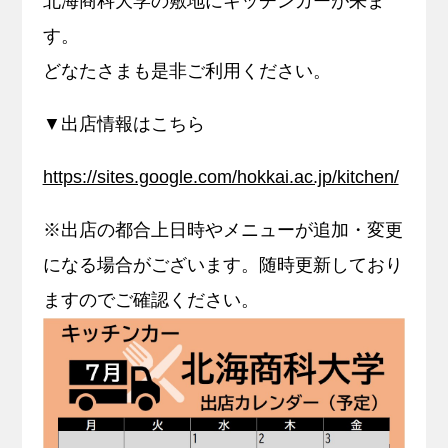
北海商科大学の敷地にキッチンカーが来ま
す。
キャリア支援
どなたさまも是非ご利用ください。
サイトマップ
プライバシーポリシー
教員人事
▼出店情報はこちら
https://sites.google.com/hokkai.ac.jp/kitchen/
※出店の都合上日時やメニューが追加・変更
になる場合がございます。随時更新しており
ますのでご確認ください。