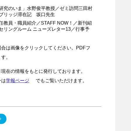
研究のいま」水野俊平教授／ゼミ訪問三田村
ブリッジ滞在記 坂口先生
任教員・職員紹介／STAFF NOW！／新刊紹
セリングルーム ニューズレター13／行事予
場合は画像をクリックしてください。PDFフ
ます。
月現在の情報をもとに発行しております。
ーは
学報ページ
でもご覧いただけます。