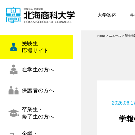
大学案内
学
Home
>
ニュース
>
新着情
受験生
応援サイト
在学生の方へ
保護者の方へ
2026.06.1
卒業生・
修了生の方へ
学報
企業・