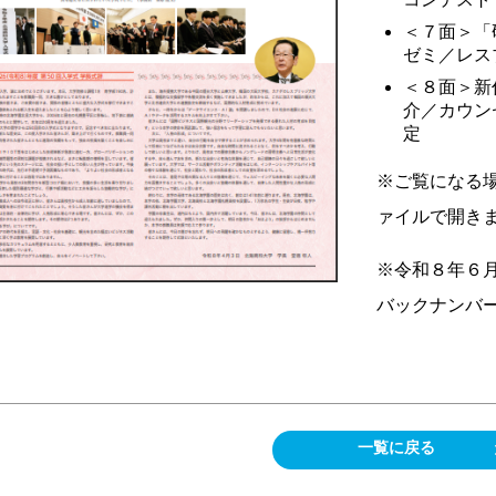
＜７面＞「
ゼミ／レス
＜８面＞新
介／カウン
定
※ご覧になる
ァイルで開き
※令和８年６
バックナンバ
一覧に戻る