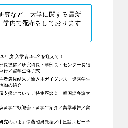
研究など、大学に関する最新
た。学内で配布をしております
26年度 入学者191名を迎えて！
部長挨拶／研究科長・学部長・センター長紹
挙行／留学生修了式
学者選抜結果／新入生ガイダンス・優秀学生
活動の紹介
職支援について／特集座談会「韓国語弁論大
換留学生歓迎会・留学生紹介／留学報告／留
研究のいま」伊藤昭男教授／中国語スピーチ