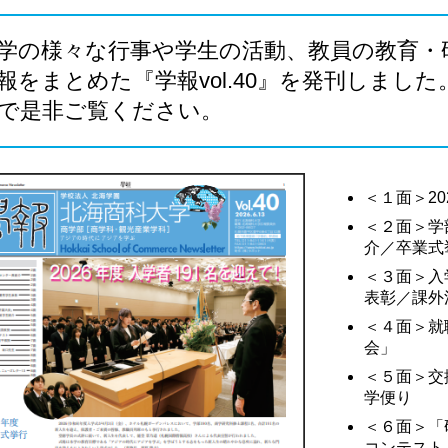
学の様々な行事や学生の活動、教員の教育・
報をまとめた『学報vol.40』を発刊しまし
で是非ご覧ください。
＜１面＞20
＜２面＞学
介／卒業式
＜３面＞入
表彰／課外
＜４面＞就
会」
＜５面＞交
学便り
＜６面＞「
コンテスト