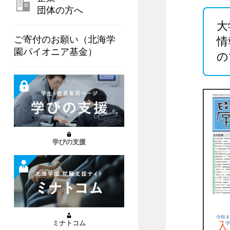
団体の方へ
大
ご寄付のお願い（北海学
情
園パイオニア基金）
の
学びの支援
ミナトコム