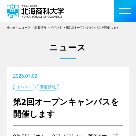
Home
>
ニュース
>
新着情報
>
イベント
>
第2回オープンキャンパスを開催します
ニュース
大学案内
学部・大学院
2025.07.02
イベント
新着情報
入学案内
第2回オープンキャンパスを
教育・研究活動
開催します
学生生活
留学・国際交流