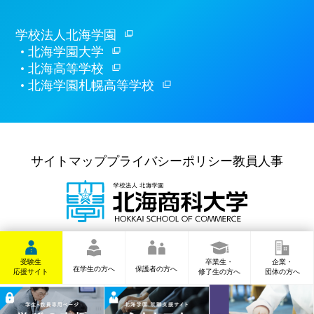
学校法人北海学園
北海学園大学
北海高等学校
北海学園札幌高等学校
サイトマップ
プライバシーポリシー
教員人事
〒062-8607
札幌市豊平区
豊平6条6丁目10番
TEL
(011)841-1161
(代表)
受験生
卒業生・
企業・
在学生の方へ
保護者の方へ
応援サイト
修了生の方へ
団体の方へ