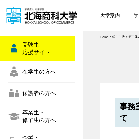
大学案内
学
Home
>
学生生活
>
窓口案
受験生
応援サイト
在学生の方へ
保護者の方へ
事務
卒業生・
て
修了生の方へ
企業・