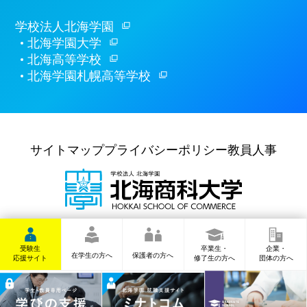
学校法人北海学園
北海学園大学
北海高等学校
北海学園札幌高等学校
サイトマップ
プライバシーポリシー
教員人事
〒062-8607
札幌市豊平区
豊平6条6丁目10番
TEL
(011)841-1161
(代表)
受験生
卒業生・
企業・
在学生の方へ
保護者の方へ
応援サイト
修了生の方へ
団体の方へ